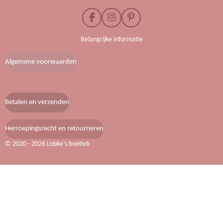
F
I
P
a
n
i
c
s
n
Belangrijke informatie
e
t
t
b
a
e
Algemene voorwaarden
o
g
r
o
r
e
k
a
s
m
t
Betalen en verzenden
Herroepingsrecht en retourneren
© 2020 - 2026 Lobke’s boetiek