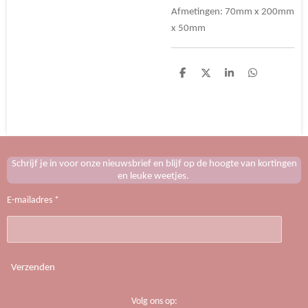
Afmetingen: 70mm x 200mm
x 50mm
D
D
S
D
e
e
h
e
l
e
a
l
e
l
r
e
n
e
n
Schrijf je in voor onze nieuwsbrief en blijf op de hoogte van kortingen
en leuke weetjes.
E-mailadres *
Verzenden
Volg ons op: