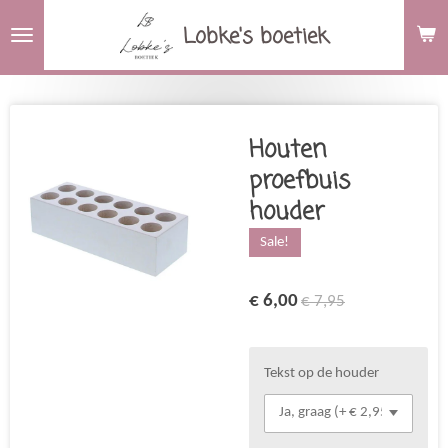
Ga
Lobke's boetiek
direct
naar
de
hoofdinhoud
Houten
proefbuis
houder
Sale!
€ 6,00
€ 7,95
Tekst op de houder