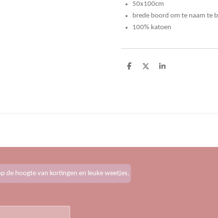
50x100cm
brede boord om te naam te 
100% katoen
D
D
S
e
e
h
l
e
a
e
l
r
n
e
f op de hoogte van kortingen en leuke weetjes.