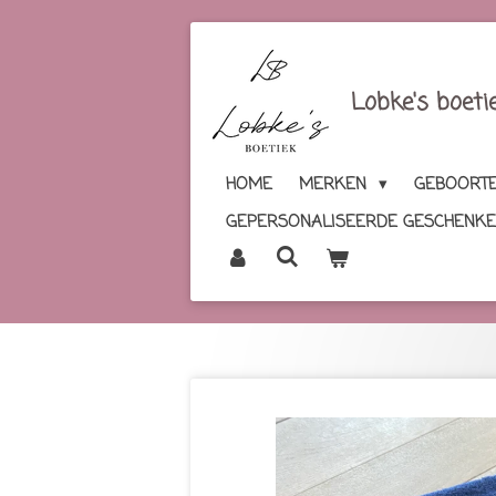
Ga
direct
naar
Lobke's boeti
de
hoofdinhoud
HOME
MERKEN
GEBOORTE
GEPERSONALISEERDE GESCHENK