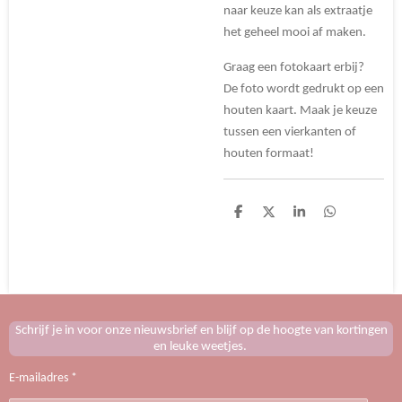
naar keuze kan als extraatje
het geheel mooi af maken.
Graag een fotokaart erbij?
De foto wordt gedrukt op een
houten kaart. Maak je keuze
tussen een vierkanten of
houten formaat!
D
D
S
D
e
e
h
e
l
e
a
l
e
l
r
e
n
e
n
Schrijf je in voor onze nieuwsbrief en blijf op de hoogte van kortingen
en leuke weetjes.
E-mailadres *