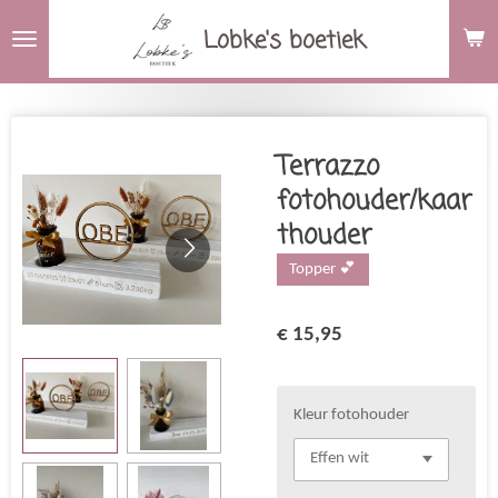
Ga
Lobke's boetiek
direct
naar
de
hoofdinhoud
Terrazzo
fotohouder/kaar
thouder
Topper 💕
€ 15,95
Kleur fotohouder