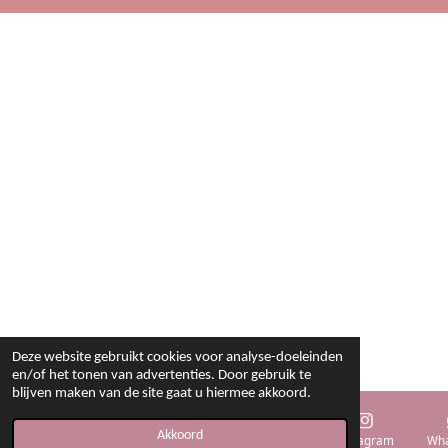
Deze website gebruikt cookies voor analyse-doeleinden
en/of het tonen van advertenties. Door gebruik te
blijven maken van de site gaat u hiermee akkoord.
Akkoord
E-mailadres
Telefoonnummer
Kaart
Instagram
Wha